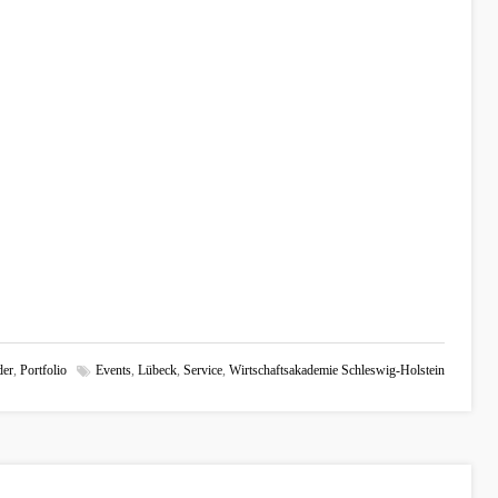
der
,
Portfolio
Events
,
Lübeck
,
Service
,
Wirtschaftsakademie Schleswig-Holstein