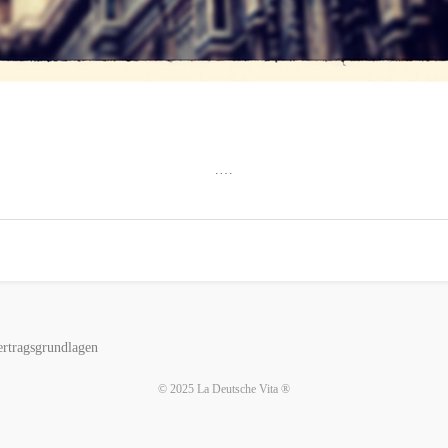
.…
rtragsgrundlagen
© 2025 La Deutsche Vita ®